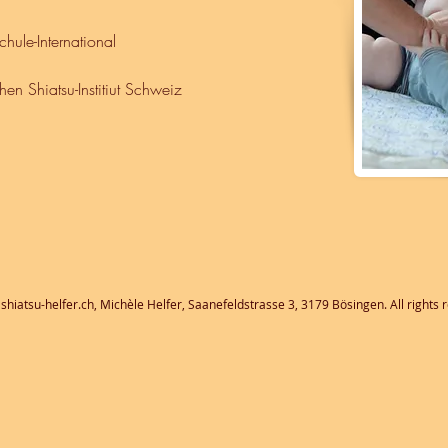
hule-International
en Shiatsu-Institiut Schweiz
shiatsu-helfer.ch, Michèle Helfer, Saanefeldstrasse 3, 3179 Bösingen. All rights 